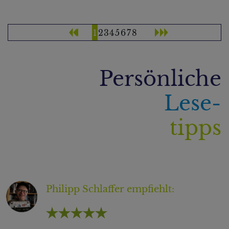
1
2
3
4
5
6
7
8
Persönliche
Lese-
tipps
Philipp Schlaffer
empfiehlt: