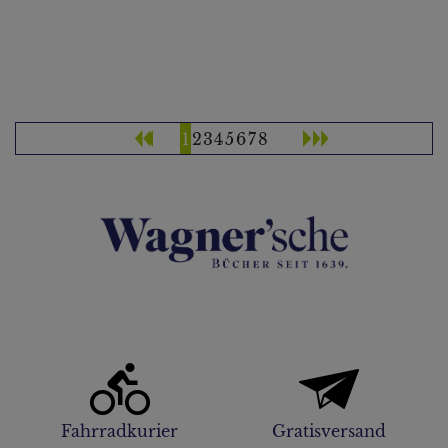
1
2
3
4
5
6
7
8
Fahrradkurier
Gratisversand