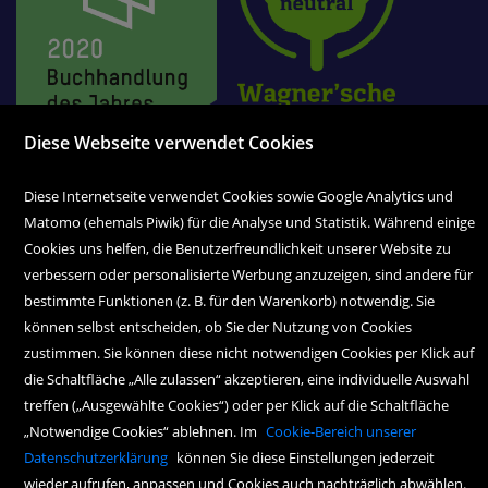
Diese Webseite verwendet Cookies
Museumstraße 4
Diese Internetseite verwendet Cookies sowie Google Analytics und
A-6020 Innsbruck
Matomo (ehemals Piwik) für die Analyse und Statistik. Während einige
Tel. 0512 595 05-0
Cookies uns helfen, die Benutzerfreundlichkeit unserer Website zu
Fax 0512 595 05-38
verbessern oder personalisierte Werbung anzuzeigen, sind andere für
bestimmte Funktionen (z. B. für den Warenkorb) notwendig. Sie
office@wagnersche.at
können selbst entscheiden, ob Sie der Nutzung von Cookies
zustimmen. Sie können diese nicht notwendigen Cookies per Klick auf
Montag bis Freitag:
die Schaltfläche „Alle zulassen“ akzeptieren, eine individuelle Auswahl
9.00 Uhr bis 18.30 Uhr
treffen („Ausgewählte Cookies“) oder per Klick auf die Schaltfläche
Samstag:
„Notwendige Cookies“ ablehnen. Im
Cookie-Bereich unserer
9.00 Uhr bis 17.00 Uhr
Datenschutzerklärung
können Sie diese Einstellungen jederzeit
wieder aufrufen, anpassen und Cookies auch nachträglich abwählen.