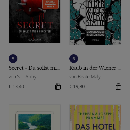
5
6
Secret - Du sollst mich fürchten
Raub in der Wiener Werkstätte
von S.T. Abby
von Beate Maly
€ 13,40
€ 19,80