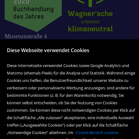
Museumstraße 4
A-6020 Innsbruck
Diese Webseite verwendet Cookies
Tel. 0512 595 05-0
Fax 0512 595 05-38
Diese Internetseite verwendet Cookies sowie Google Analytics und
Matomo (ehemals Piwik) für die Analyse und Statistik. Während einige
office@wagnersche.at
Cookies uns helfen, die Benutzerfreundlichkeit unserer Website zu
verbessern oder personalisierte Werbung anzuzeigen, sind andere für
Montag bis Freitag:
bestimmte Funktionen (z. B. für den Warenkorb) notwendig. Sie
9.00 Uhr bis 18.30 Uhr
können selbst entscheiden, ob Sie der Nutzung von Cookies
Samstag:
zustimmen. Sie können diese nicht notwendigen Cookies per Klick auf
9.00 Uhr bis 17.00 Uhr
die Schaltfläche „Alle zulassen“ akzeptieren, eine individuelle Auswahl
treffen („Ausgewählte Cookies“) oder per Klick auf die Schaltfläche
„Notwendige Cookies“ ablehnen. Im
Cookie-Bereich unserer