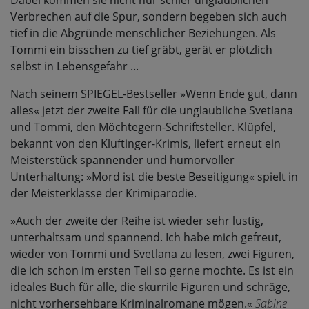
Dabei kommen sie nicht nur schier unglaublichen
Verbrechen auf die Spur, sondern begeben sich auch
tief in die Abgründe menschlicher Beziehungen. Als
Tommi ein bisschen zu tief gräbt, gerät er plötzlich
selbst in Lebensgefahr ...
Nach seinem SPIEGEL-Bestseller »Wenn Ende gut, dann
alles« jetzt der zweite Fall für die unglaubliche Svetlana
und Tommi, den Möchtegern-Schriftsteller. Klüpfel,
bekannt von den Kluftinger-Krimis, liefert erneut ein
Meisterstück spannender und humorvoller
Unterhaltung: »Mord ist die beste Beseitigung« spielt in
der Meisterklasse der Krimiparodie.
»Auch der zweite der Reihe ist wieder sehr lustig,
unterhaltsam und spannend. Ich habe mich gefreut,
wieder von Tommi und Svetlana zu lesen, zwei Figuren,
die ich schon im ersten Teil so gerne mochte. Es ist ein
ideales Buch für alle, die skurrile Figuren und schräge,
nicht vorhersehbare Kriminalromane mögen.«
Sabine