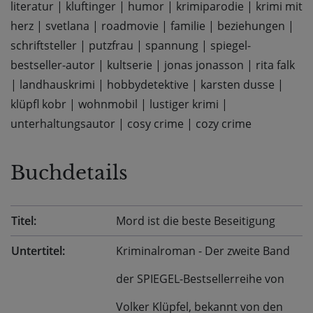
literatur
|
kluftinger
|
humor
|
krimiparodie
|
krimi mit
herz
|
svetlana
|
roadmovie
|
familie
|
beziehungen
|
schriftsteller
|
putzfrau
|
spannung
|
spiegel-
bestseller-autor
|
kultserie
|
jonas jonasson
|
rita falk
|
landhauskrimi
|
hobbydetektive
|
karsten dusse
|
klüpfl kobr
|
wohnmobil
|
lustiger krimi
|
unterhaltungsautor
|
cosy crime
|
cozy crime
Buchdetails
Titel:
Mord ist die beste Beseitigung
Untertitel:
Kriminalroman - Der zweite Band
der SPIEGEL-Bestsellerreihe von
Volker Klüpfel, bekannt von den