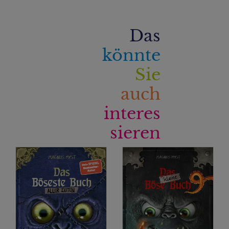
Das
könnte
Sie
auch
interes
sieren