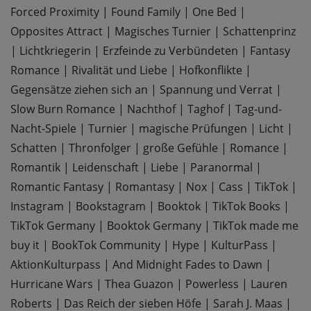
Forced Proximity
|
Found Family
|
One Bed
|
Opposites Attract
|
Magisches Turnier
|
Schattenprinz
|
Lichtkriegerin
|
Erzfeinde zu Verbündeten
|
Fantasy
Romance
|
Rivalität und Liebe
|
Hofkonflikte
|
Gegensätze ziehen sich an
|
Spannung und Verrat
|
Slow Burn Romance
|
Nachthof
|
Taghof
|
Tag-und-
Nacht-Spiele
|
Turnier
|
magische Prüfungen
|
Licht
|
Schatten
|
Thronfolger
|
große Gefühle
|
Romance
|
Romantik
|
Leidenschaft
|
Liebe
|
Paranormal
|
Romantic Fantasy
|
Romantasy
|
Nox
|
Cass
|
TikTok
|
Instagram
|
Bookstagram
|
Booktok
|
TikTok Books
|
TikTok Germany
|
Booktok Germany
|
TikTok made me
buy it
|
BookTok Community
|
Hype
|
KulturPass
|
AktionKulturpass
|
And Midnight Fades to Dawn
|
Hurricane Wars
|
Thea Guazon
|
Powerless
|
Lauren
Roberts
|
Das Reich der sieben Höfe
|
Sarah J. Maas
|