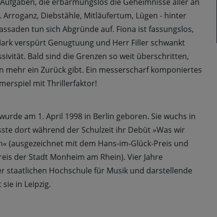
 Aufgaben, die erbarmungslos die Geheimnisse aller an
. Arroganz, Diebstähle, Mitläufertum, Lügen - hinter
ssaden tun sich Abgründe auf. Fiona ist fassungslos,
Mark verspürt Genugtuung und Herr Filler schwankt
ivität. Bald sind die Grenzen so weit überschritten,
n mehr ein Zurück gibt. Ein messerscharf komponiertes
rspiel mit Thrillerfaktor!
rde am 1. April 1998 in Berlin geboren. Sie wuchs in
ste dort während der Schulzeit ihr Debüt »Was wir
en« (ausgezeichnet mit dem Hans-im-Glück-Preis und
eis der Stadt Monheim am Rhein). Vier Jahre
er staatlichen Hochschule für Musik und darstellende
sie in Leipzig.