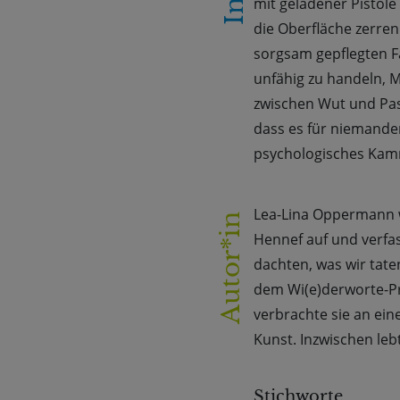
mit geladener Pistole
die Oberfläche zerren
sorgsam gepflegten Fa
unfähig zu handeln, 
zwischen Wut und Pass
dass es für niemande
psychologisches Kamme
Lea-Lina Oppermann wu
Autor*in
Hennef auf und verfas
dachten, was wir tat
dem Wi(e)derworte-Pr
verbrachte sie an ein
Kunst. Inzwischen lebt 
Stichworte