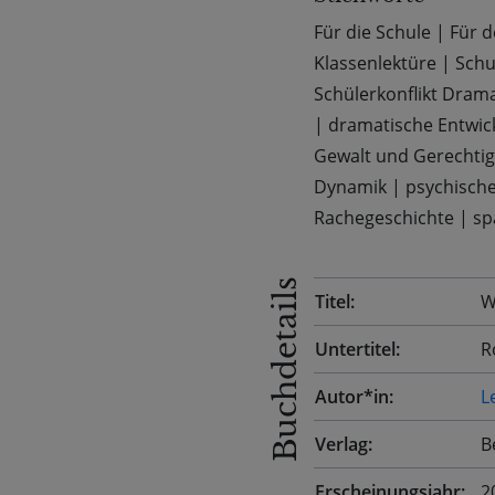
Für die Schule
|
Für d
Klassenlektüre
|
Schu
Schülerkonflikt Dram
|
dramatische Entwic
Gewalt und Gerechtig
Dynamik
|
psychisch
Rachegeschichte
|
sp
Buchdetails
Titel:
W
Untertitel:
R
Autor*in:
L
Verlag:
B
Erscheinungsjahr:
2