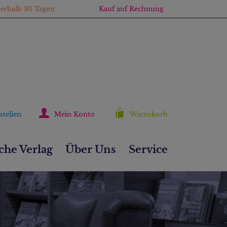
nerhalb 30 Tagen
Kauf auf Rechnung
stellen
Mein Konto
Warenkorb
he Verlag
Über Uns
Service