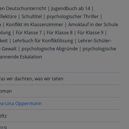
en Deutschunterricht
|
Jugendbuch ab 14
|
llektüre
|
Schultitel
|
psychologischer Thriller
|
a
|
Konflikt im Klassenzimmer
|
Amoklauf in der Schule
klung
|
Für Klasse 7
|
Für Klasse 8
|
Für Klasse 9
|
keit
|
Lehrbuch für Konfliktlösung
|
Lehrer-Schüler-
e Gewalt
|
psychologische Abgründe
|
psychologische
annende Eskalation
as wir dachten, was wir taten
oman
ea-Lina Oppermann
eltz
019