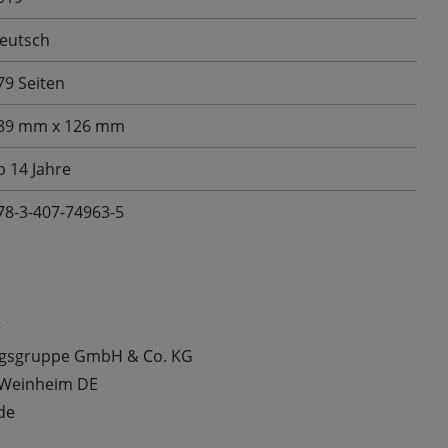
eutsch
79 Seiten
89 mm x 126 mm
b 14 Jahre
78-3-407-74963-5
t
rlagsgruppe GmbH & Co. KG
 Weinheim DE
de