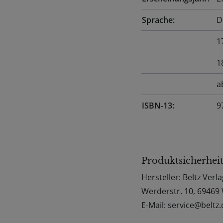
Sprache:
D
1
1
a
ISBN-13:
9
Produktsicherhei
Hersteller: Beltz Ve
Werderstr. 10, 69469
E-Mail: service@beltz.