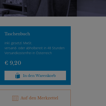
Taschenbuch
inkl. gesetzl. MwSt.
versand- oder abholbereit in 48 Stunden
Versandkostenfrei in Österreich
€ 9,20
In den Warenkorb
Auf den Merkzettel