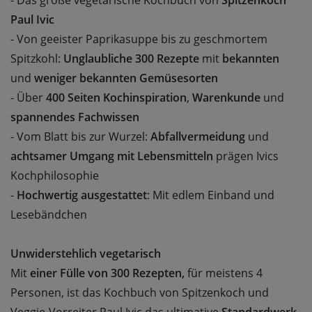
- Das große vegetarische Kochbuch von
Spitzenkoch
Paul Ivic
- Von geeister Paprikasuppe bis zu geschmortem
Spitzkohl:
Unglaubliche 300 Rezepte
mit
bekannten
und
weniger bekannten Gemüsesorten
- Über
400 Seiten Kochinspiration
,
Warenkunde
und
spannendes Fachwissen
- Vom Blatt bis zur Wurzel:
Abfallvermeidung
und
achtsamer Umgang mit Lebensmitteln
prägen Ivics
Kochphilosophie
-
Hochwertig ausgestattet
: Mit edlem Einband und
Lesebändchen
Unwiderstehlich vegetarisch
Mit
einer Fülle von 300 Rezepten,
für meistens 4
Personen, ist das Kochbuch von Spitzenkoch und