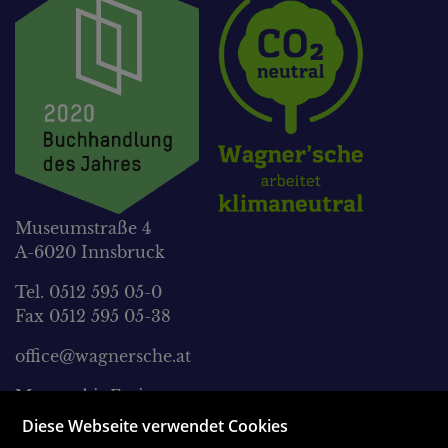
Museumstraße 4
A-6020 Innsbruck
Tel. 0512 595 05-0
Fax 0512 595 05-38
office@wagnersche.at
Montag bis Freitag:
9.00 Uhr bis 18.30 Uhr
Diese Webseite verwendet Cookies