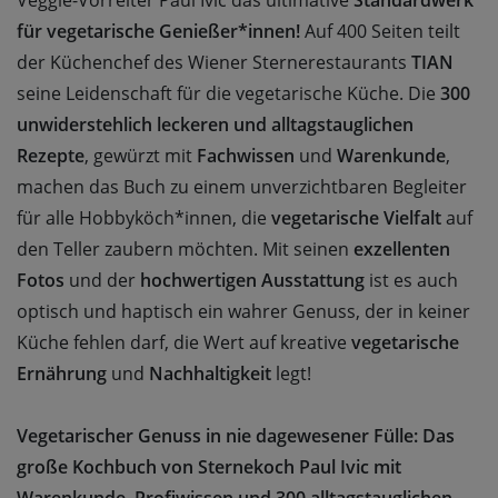
Veggie-Vorreiter Paul Ivic das ultimative
Standardwerk
für vegetarische Genießer*innen!
Auf 400 Seiten teilt
der Küchenchef des Wiener Sternerestaurants
TIAN
seine Leidenschaft für die vegetarische Küche. Die
300
unwiderstehlich leckeren und alltagstauglichen
Rezepte
, gewürzt mit
Fachwissen
und
Warenkunde
,
machen das Buch zu einem unverzichtbaren Begleiter
für alle Hobbyköch*innen, die
vegetarische Vielfalt
auf
den Teller zaubern möchten. Mit seinen
exzellenten
Fotos
und der
hochwertigen Ausstattung
ist es auch
optisch und haptisch ein wahrer Genuss, der in keiner
Küche fehlen darf, die Wert auf kreative
vegetarische
Ernährung
und
Nachhaltigkeit
legt!
Vegetarischer Genuss in nie dagewesener Fülle: Das
große Kochbuch von Sternekoch Paul Ivic mit