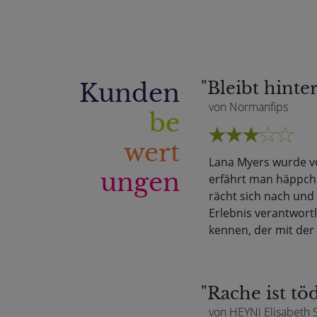
Kunden
"Bleibt hint
von Normanfips
be
wert
Lana Myers wurde vo
ungen
erfährt man häppche
rächt sich nach und
Erlebnis verantwortl
kennen, der mit der
"Rache ist töd
von HEYNi Elisabeth