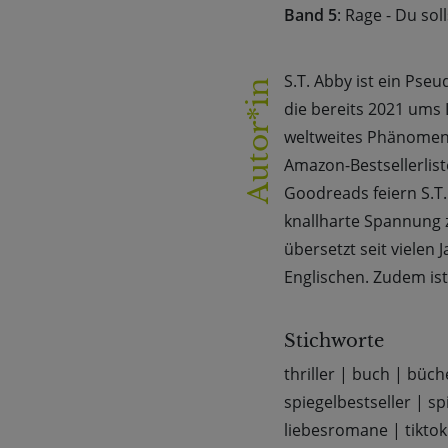
Band 5
: Rage - Du so
S.T. Abby ist ein Ps
Autor*in
die bereits 2021 ums 
weltweites Phänomen 
Amazon-Bestsellerlist
Goodreads feiern S.T.
knallharte Spannung z
übersetzt seit viele
Englischen. Zudem ist s
Stichworte
thriller
|
buch
|
büch
spiegelbestseller
|
sp
liebesromane
|
tiktok