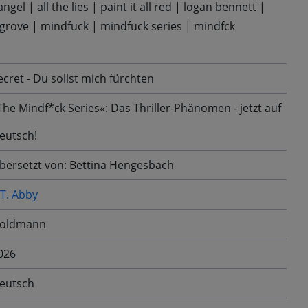
angel
|
all the lies
|
paint it all red
|
logan bennett
|
 grove
|
mindfuck
|
mindfuck series
|
mindfck
ecret - Du sollst mich fürchten
The Mindf*ck Series«: Das Thriller-Phänomen - jetzt auf
eutsch!
bersetzt von: Bettina Hengesbach
.T. Abby
oldmann
026
eutsch