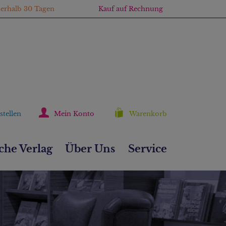
nerhalb 30 Tagen
Kauf auf Rechnung
stellen
Mein Konto
Warenkorb
he Verlag
Über Uns
Service