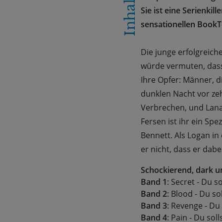
Inhalt
Sie ist eine Serienkill
sensationellen BookT
Die junge erfolgreich
würde vermuten, dass 
Ihre Opfer: Männer, d
dunklen Nacht vor ze
Verbrechen, und Lana
Fersen ist ihr ein Sp
Bennett. Als Logan in
er nicht, dass er dabei 
Schockierend, dark un
Band 1
: Secret - Du s
Band 2
: Blood - Du so
Band 3
: Revenge - Du 
Band 4
: Pain - Du soll