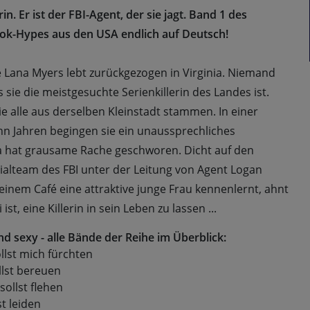
erin. Er ist der FBI-Agent, der sie jagt. Band 1 des
ok-Hypes aus den USA endlich auf Deutsch!
e Lana Myers lebt zurückgezogen in Virginia. Niemand
sie die meistgesuchte Serienkillerin des Landes ist.
ie alle aus derselben Kleinstadt stammen. In einer
hn Jahren begingen sie ein unaussprechliches
 hat grausame Rache geschworen. Dicht auf den
ezialteam des FBI unter der Leitung von Agent Logan
 einem Café eine attraktive junge Frau kennenlernt, ahnt
ist, eine Killerin in sein Leben zu lassen ...
d sexy - alle Bände der Reihe im Überblick:
ollst mich fürchten
llst bereuen
sollst flehen
st leiden