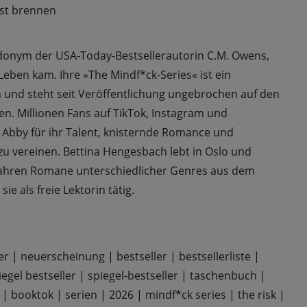
llst brennen
eudonym der USA-Today-Bestsellerautorin C.M. Owens,
Leben kam. Ihre »The Mindf*ck-Series« ist ein
und steht seit Veröffentlichung ungebrochen auf den
en. Millionen Fans auf TikTok, Instagram und
 Abby für ihr Talent, knisternde Romance und
u vereinen. Bettina Hengesbach lebt in Oslo und
n Jahren Romane unterschiedlicher Genres aus dem
ie als freie Lektorin tätig.
er
|
neuerscheinung
|
bestseller
|
bestsellerliste
|
iegel bestseller
|
spiegel-bestseller
|
taschenbuch
|
|
booktok
|
serien
|
2026
|
mindf*ck series
|
the risk
|