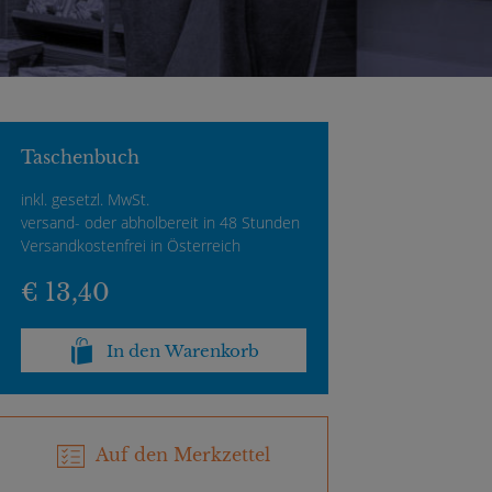
Taschenbuch
inkl. gesetzl. MwSt.
versand- oder abholbereit in 48 Stunden
Versandkostenfrei in Österreich
€ 13,40
In den Warenkorb
Auf den Merkzettel