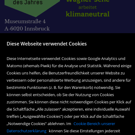
Museumstraße 4
A-6020 Innsbruck
Tel. 0512 595 05-0
Diese Webseite verwendet Cookies
Fax 0512 595 05-38
Diese Internetseite verwendet Cookies sowie Google Analytics und
office@wagnersche.at
Matomo (ehemals Piwik) für die Analyse und Statistik. Während einige
Montag bis Freitag:
Cookies uns helfen, die Benutzerfreundlichkeit unserer Website zu
9.00 Uhr bis 18.30 Uhr
verbessern oder personalisierte Werbung anzuzeigen, sind andere für
bestimmte Funktionen (z. B. für den Warenkorb) notwendig. Sie
Samstag:
können selbst entscheiden, ob Sie der Nutzung von Cookies
9.00 Uhr bis 17.00 Uhr
zustimmen. Sie können diese nicht notwendigen Cookies per Klick auf
die Schaltfläche „Alle zulassen“ akzeptieren, eine individuelle Auswahl
treffen („Ausgewählte Cookies“) oder per Klick auf die Schaltfläche
„Notwendige Cookies“ ablehnen. Im
Cookie-Bereich unserer
Datenschutzerklärung
können Sie diese Einstellungen jederzeit