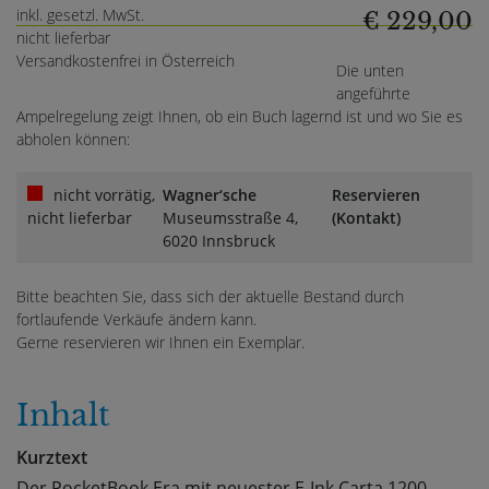
inkl. gesetzl. MwSt.
€ 229,00
nicht lieferbar
Versandkostenfrei in Österreich
Die unten
angeführte
Ampelregelung zeigt Ihnen, ob ein Buch lagernd ist und wo Sie es
abholen können:
nicht vorrätig,
Wagner‘sche
Reservieren
nicht lieferbar
Museumsstraße 4,
(Kontakt)
6020 Innsbruck
Bitte beachten Sie, dass sich der aktuelle Bestand durch
fortlaufende Verkäufe ändern kann.
Gerne reservieren wir Ihnen ein Exemplar.
Inhalt
Kurztext
Der PocketBook Era mit neuester E-Ink Carta 1200