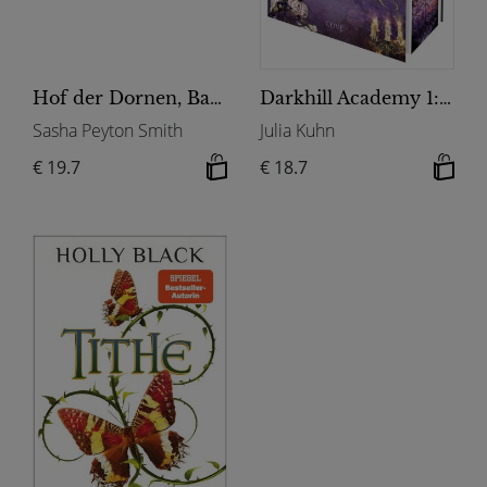
Hof der Dornen, Band 1: The Rose Bargain
Darkhill Academy 1: Magisches Blut
Sasha Peyton Smith
Julia Kuhn
€ 19.7
€ 18.7