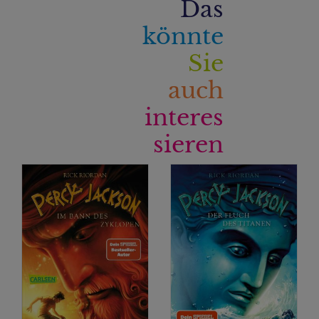
Das
könnte
Sie
auch
interes
sieren