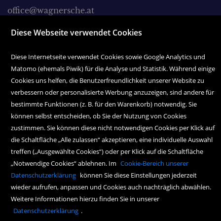
office@wagnersche.at
Montag bis Freitag:
Diese Webseite verwendet Cookies
9.00 Uhr bis 18.30 Uhr
Diese Internetseite verwendet Cookies sowie Google Analytics und
Samstag:
Matomo (ehemals Piwik) für die Analyse und Statistik. Während einige
9.00 Uhr bis 17.00 Uhr
Cookies uns helfen, die Benutzerfreundlichkeit unserer Website zu
verbessern oder personalisierte Werbung anzuzeigen, sind andere für
bestimmte Funktionen (z. B. für den Warenkorb) notwendig. Sie
können selbst entscheiden, ob Sie der Nutzung von Cookies
zustimmen. Sie können diese nicht notwendigen Cookies per Klick auf
die Schaltfläche „Alle zulassen“ akzeptieren, eine individuelle Auswahl
treffen („Ausgewählte Cookies“) oder per Klick auf die Schaltfläche
Copyright Icons:
Fahrradicon
|
Socialicon
|
Zahlungsicon
|
Serviceicons
„Notwendige Cookies“ ablehnen. Im
Cookie-Bereich unserer
Datenschutzerklärung
können Sie diese Einstellungen jederzeit
wieder aufrufen, anpassen und Cookies auch nachträglich abwählen.
Weitere Informationen hierzu finden Sie in unserer
Datenschutzerklärung
.