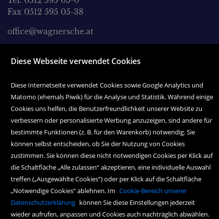
Tel. 0512 595 05-0
Fax 0512 595 05-38
office@wagnersche.at
Montag bis Freitag:
Diese Webseite verwendet Cookies
9.00 Uhr bis 18.30 Uhr
Samstag:
Diese Internetseite verwendet Cookies sowie Google Analytics und
9.00 Uhr bis 17.00 Uhr
Matomo (ehemals Piwik) für die Analyse und Statistik. Während einige
Cookies uns helfen, die Benutzerfreundlichkeit unserer Website zu
verbessern oder personalisierte Werbung anzuzeigen, sind andere für
bestimmte Funktionen (z. B. für den Warenkorb) notwendig. Sie
können selbst entscheiden, ob Sie der Nutzung von Cookies
zustimmen. Sie können diese nicht notwendigen Cookies per Klick auf
die Schaltfläche „Alle zulassen“ akzeptieren, eine individuelle Auswahl
Copyright Icons:
Fahrradicon
|
Socialicon
|
Zahlungsicon
|
Serviceicons
treffen („Ausgewählte Cookies“) oder per Klick auf die Schaltfläche
„Notwendige Cookies“ ablehnen. Im
Cookie-Bereich unserer
Datenschutzerklärung
können Sie diese Einstellungen jederzeit
wieder aufrufen, anpassen und Cookies auch nachträglich abwählen.