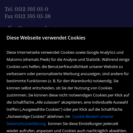
Tel. 0512 595 05-0
Fax 0512 595 05-38
office@wagnersche.at
Diese Webseite verwendet Cookies
Montag bis Freitag:
9.00 Uhr bis 18.30 Uhr
Diese Internetseite verwendet Cookies sowie Google Analytics und
Samstag:
Matomo (ehemals Piwik) für die Analyse und Statistik. Während einige
9.00 Uhr bis 17.00 Uhr
Cookies uns helfen, die Benutzerfreundlichkeit unserer Website zu
verbessern oder personalisierte Werbung anzuzeigen, sind andere für
bestimmte Funktionen (z. B. für den Warenkorb) notwendig. Sie
können selbst entscheiden, ob Sie der Nutzung von Cookies
zustimmen. Sie können diese nicht notwendigen Cookies per Klick auf
die Schaltfläche „Alle zulassen“ akzeptieren, eine individuelle Auswahl
treffen („Ausgewählte Cookies“) oder per Klick auf die Schaltfläche
Copyright Icons:
Fahrradicon
|
Socialicon
|
Zahlungsicon
|
Serviceicons
„Notwendige Cookies“ ablehnen. Im
Cookie-Bereich unserer
Datenschutzerklärung
können Sie diese Einstellungen jederzeit
wieder aufrufen, anpassen und Cookies auch nachträglich abwählen.