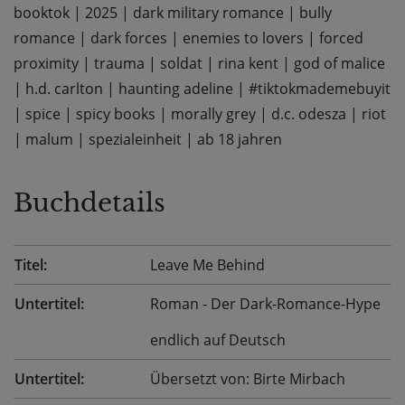
booktok
|
2025
|
dark military romance
|
bully
romance
|
dark forces
|
enemies to lovers
|
forced
proximity
|
trauma
|
soldat
|
rina kent
|
god of malice
|
h.d. carlton
|
haunting adeline
|
#tiktokmademebuyit
|
spice
|
spicy books
|
morally grey
|
d.c. odesza
|
riot
|
malum
|
spezialeinheit
|
ab 18 jahren
Buchdetails
Titel:
Leave Me Behind
Untertitel:
Roman - Der Dark-Romance-Hype
endlich auf Deutsch
Untertitel:
Übersetzt von: Birte Mirbach