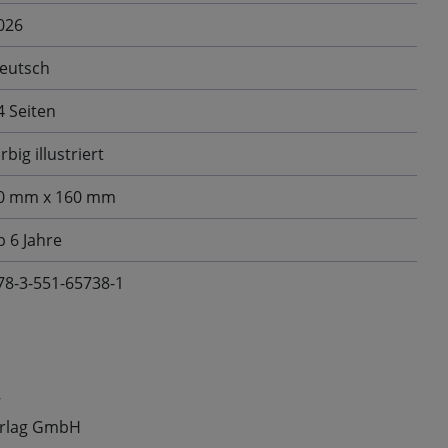
026
eutsch
4 Seiten
rbig illustriert
0 mm x 160 mm
b 6 Jahre
78-3-551-65738-1
t
Verlag GmbH