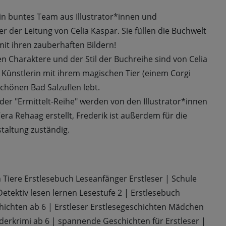
in buntes Team aus Illustrator*innen und
r der Leitung von Celia Kaspar. Sie füllen die Buchwelt
it ihren zauberhaften Bildern!
en Charaktere und der Stil der Buchreihe sind von Celia
ls Künstlerin mit ihrem magischen Tier (einem Corgi
chönen Bad Salzuflen lebt.
der "Ermittelt-Reihe" werden von den Illustrator*innen
era Rehaag erstellt, Frederik ist außerdem für die
altung zuständig.
 Tiere Erstlesebuch Leseanfänger Erstleser
|
Schule
etektiv lesen lernen Lesestufe 2
|
Erstlesebuch
hichten ab 6
|
Erstleser Erstlesegeschichten Mädchen
derkrimi ab 6
|
spannende Geschichten für Erstleser
|