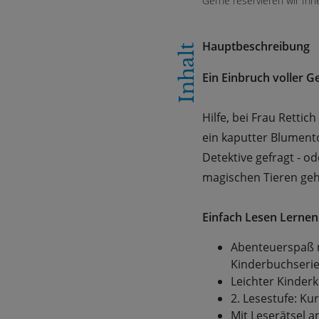
Gerne reservieren wir Ihn
Hauptbeschreibung
Inhalt
Ein Einbruch voller G
Hilfe, bei Frau Retti
ein kaputter Blumento
Detektive gefragt - 
magischen Tieren geht
Einfach Lesen Lernen
Abenteuerspaß m
Kinderbuchserie
Leichter Kinder
2. Lesestufe: Ku
Mit Leserätsel 