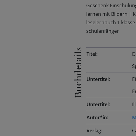
Geschenk Einschulun
lernen mit Bildern
|
K
leselernbuch 1 klasse
schulanfänger
Buchdetails
Titel:
D
S
Untertitel:
E
E
Untertitel:
I
Autor*in:
M
Verlag:
C