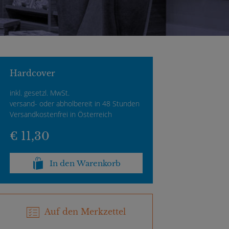
Hardcover
inkl. gesetzl. MwSt.
versand- oder abholbereit in 48 Stunden
Versandkostenfrei in Österreich
€ 11,30
In den Warenkorb
Auf den Merkzettel