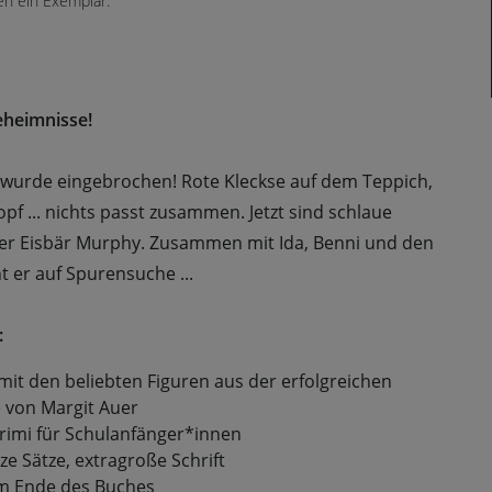
en ein Exemplar.
eheimnisse!
ch wurde eingebrochen! Rote Kleckse auf dem Teppich,
pf ... nichts passt zusammen. Jetzt sind schlaue
oder Eisbär Murphy. Zusammen mit Ida, Benni und den
 er auf Spurensuche ...
:
it den beliebten Figuren aus der erfolgreichen
 von Margit Auer
krimi für Schulanfänger*innen
rze Sätze, extragroße Schrift
am Ende des Buches