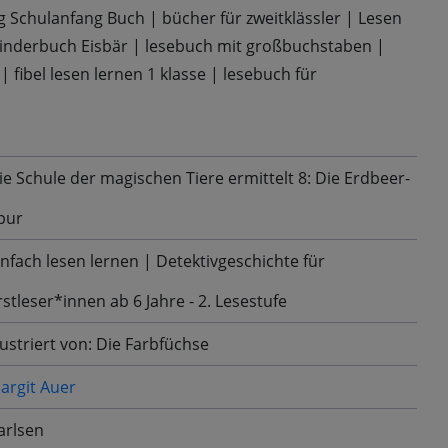
g Schulanfang Buch
|
bücher für zweitklässler
|
Lesen
inderbuch Eisbär
|
lesebuch mit großbuchstaben
|
|
fibel lesen lernen 1 klasse
|
lesebuch für
ie Schule der magischen Tiere ermittelt 8: Die Erdbeer-
pur
infach lesen lernen | Detektivgeschichte für
rstleser*innen ab 6 Jahre - 2. Lesestufe
llustriert von: Die Farbfüchse
argit Auer
arlsen