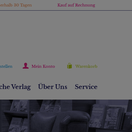
nerhalb 30 Tagen
Kauf auf Rechnung
stellen
Mein Konto
Warenkorb
he Verlag
Über Uns
Service