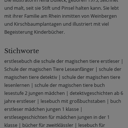
Die Illustratorin Nina Dulleck, geboren 1975, zeichnet
und malt, seit sie Stift und Pinsel halten kann. Sie lebt
mit ihrer Familie am Rhein inmitten von Weinbergen
und Kirschbaumplantagen und illustriert mit viel
Begeisterung Kinderbücher.
Stichworte
erstlesebuch die schule der magischen tiere erstleser
|
Schule der magischen Tiere Leseanfänger
|
schule der
magischen tiere detektiv
|
schule der magischen tiere
lesenlernen
|
schule der magischen tiere buch
lesestufe 2 jungen mädchen
|
detektivgeschichten ab 6
jahre erstleser
|
lesebuch mit großbuchstaben
|
buch
erstleser mädchen jungen 1 klasse
|
erstlesegeschichten für mädchen jungen in der 1
klasse
|
bücher für zweitklässler
|
lesebuch für