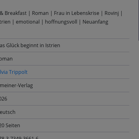
& Breakfast
|
Roman
|
Frau in Lebenskrise
|
Rovinj
|
trien
|
emotional
|
hoffnungsvoll
|
Neuanfang
as Glück beginnt in Istrien
oman
ilvia Trippolt
meiner-Verlag
026
eutsch
20 Seiten
78-3-7349-3661-6