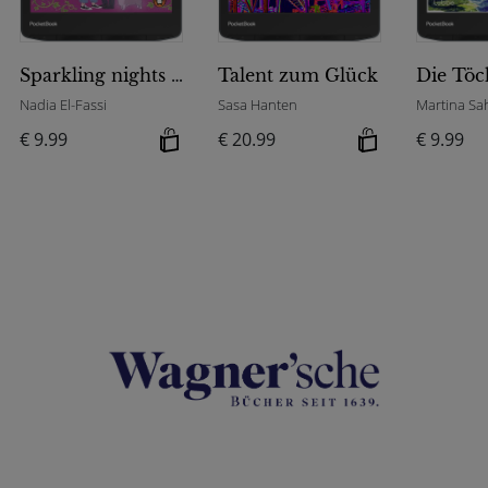
Sparkling nights and a cup of love
Talent zum Glück
Nadia El-Fassi
Sasa Hanten
Martina Sa
€ 9.99
€ 20.99
€ 9.99