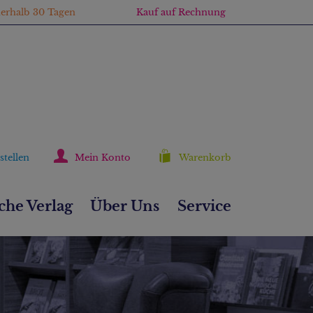
nerhalb 30 Tagen
Kauf auf Rechnung
stellen
Mein Konto
Warenkorb
he Verlag
Über Uns
Service