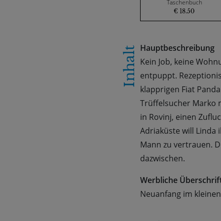
Taschenbuch
€ 18.50
Hauptbeschreibung
Inhalt
Kein Job, keine Wohnu
entpuppt. Rezeptionist
klapprigen Fiat Panda 
Trüffelsucher Marko m
in Rovinj, einen Zufl
Adriaküste will Linda
Mann zu vertrauen. Do
dazwischen.
Werbliche Überschrif
Neuanfang im kleinen