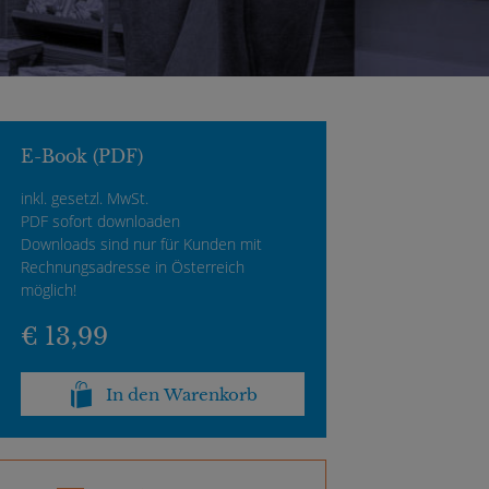
E-Book (PDF)
inkl. gesetzl. MwSt.
PDF sofort downloaden
Downloads sind nur für Kunden mit
Rechnungsadresse in Österreich
möglich!
€ 13,99
In den Warenkorb