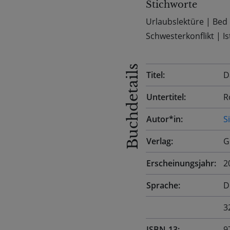
Stichworte
Urlaubslektüre
|
Bed 
Schwesterkonflikt
|
Is
Buchdetails
Titel:
D
Untertitel:
R
Autor*in:
S
Verlag:
G
Erscheinungsjahr:
2
Sprache:
D
3
ISBN-13:
9