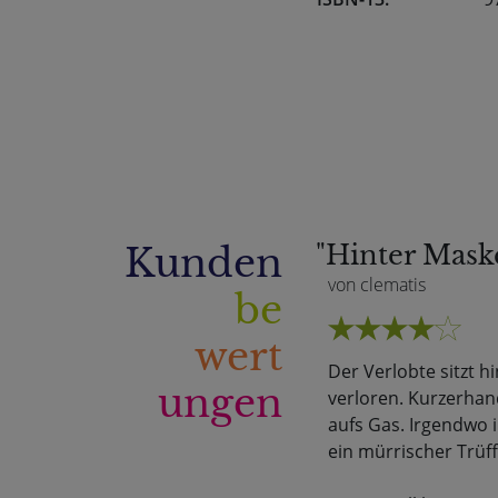
Kunden
"Hinter Mask
von clematis
be
wert
Der Verlobte sitzt h
ungen
verloren. Kurzerhand
aufs Gas. Irgendwo i
ein mürrischer Trüff